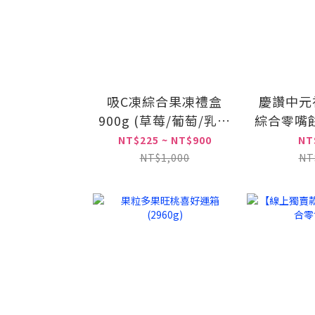
吸C凍綜合果凍禮盒
慶讚中元
900g (草莓/葡萄/乳酸
綜合零嘴餅
多)
【任兩箱
NT$225 ~ NT$900
NT
NT$1,000
NT