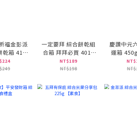
祈福金彭派
一定要拜 綜合餅乾組
慶讚中元
乾箱 410g
合箱 拜拜必買 401g
運箱 450g
以上請選宅
【任兩箱以上請選宅
【任兩箱
$224
NT$189
NT$
配】
配】
配
$249
NT$198
NT$