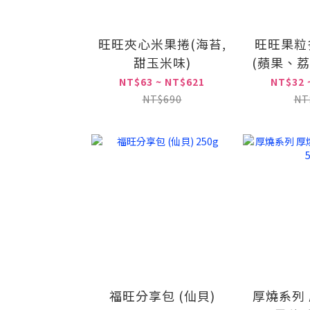
旺旺夾心米果捲(海苔,
旺旺果粒
甜玉米味)
(蘋果、
NT$63 ~ NT$621
NT$32 
NT$690
NT
福旺分享包 (仙貝)
厚燒系列