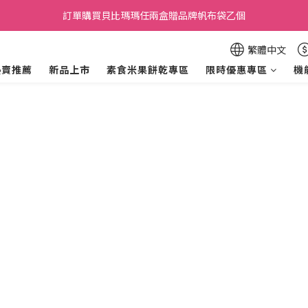
加入會員贈30元購物金，滿699元折50元，滿699即享免運費．
訂單購買貝比瑪瑪任兩盒贈品牌帆布袋乙個
加入會員贈30元購物金，滿699元折50元，滿699即享免運費．
繁體中文
熱賣推薦
新品上市
素食米果餅乾專區
限時優惠專區
機