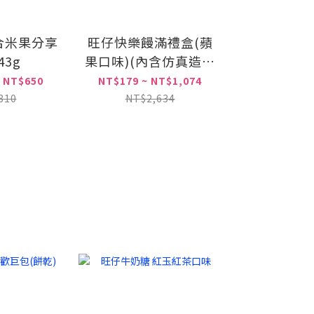
合米果分享
旺仔快樂饅滿禮盒(蘋
43g
果口味)(內含仿真造型
撲滿乙個)(效期過半
 NT$650
NT$179 ~ NT$1,074
品，購買前請知悉)
810
NT$2,634