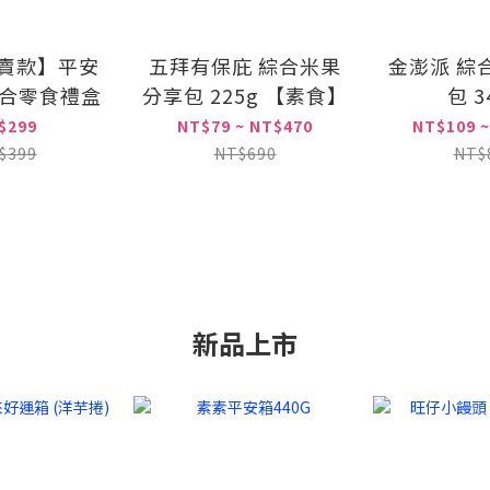
賣款】平安
五拜有保庇 綜合米果
金澎派 綜
綜合零食禮盒
分享包 225g 【素食】
包 3
$299
NT$79 ~ NT$470
NT$109 ~
$399
NT$690
NT$
新品上市