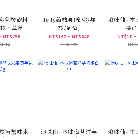
多乳酸飲料
Jelly蒟蒻凍(蜜桃/荔
浪味仙- 
荔枝、草莓口
枝/葡萄)
捲(1
味)
~ NT$756
NT$162 ~ NT$648
NT$10 ~
$840
NT$720
NT$
 厚燒鹽味米
浪味仙- 本味海苔洋芋
浪味仙- 