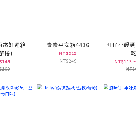
原來好運箱
素素平安箱440G
旺仔小饅頭
芋捲)
乾
NT$225
NT$249
$149
NT$113 ~
$160
NT$