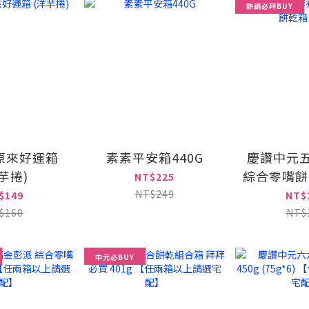
熱銷必拜BUY
原來好運箱
素素平安箱440G
慶讚中元
芋捲)
綜合零嘴餅乾
NT$225
NT$249
$149
NT$
$160
NT$
中元必BUY