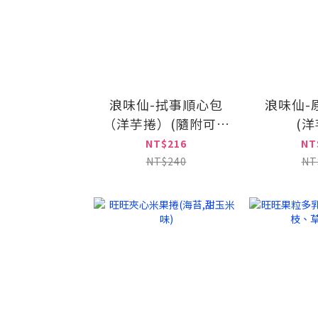
浪味仙-拭事順心包
浪味仙-
（洋芋捲）(隨附可愛
(洋
獨家品牌授權擦手巾)
NT$216
NT
NT$240
NT