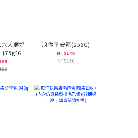
六六大順好
浪你平安箱(256G)
 (75g*6)
NT$149
以上請選宅
NT$160
169
】
180