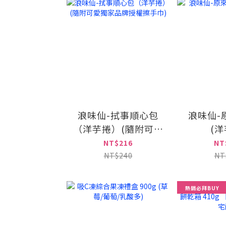
浪味仙-拭事順心包
浪味仙-
（洋芋捲）(隨附可愛
(洋
獨家品牌授權擦手巾)
NT$216
NT
NT$240
NT
熱銷必拜BUY