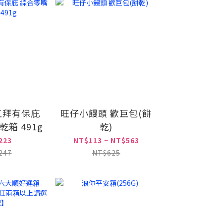
五拜有保庇
旺仔小饅頭 歡巨包(餅
箱 491g
乾)
223
NT$113 ~ NT$563
247
NT$625