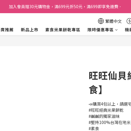
加入會員贈30元購物金，滿699元折50元，滿699即享免運費．
訂單購買貝比瑪瑪任兩盒贈品牌帆布袋乙個
加入會員贈30元購物金，滿699元折50元，滿699即享免運費．
繁體中文
熱賣推薦
新品上市
素食米果餅乾專區
限時優惠專區
機
旺旺仙貝經
食】
📣購買4包以上，請選
#旺旺經典米果餅乾
#鹹鹹的獨家滋味
#堅持100%台灣在地米
#素食