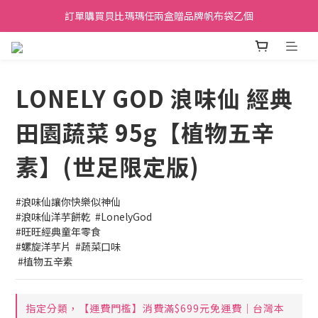
加入會員贈30元購物金，滿699元折50元，滿699即享免運費．
訂單購買貝比瑪瑪任兩盒贈品牌帆布袋乙個
加入會員贈30元購物金，滿699元折50元，滿699即享免運費．
LONELY GOD 浪味仙 經典
田園蔬菜 95g【植物五辛
素】(世足限定版)
#浪味仙讓你快樂似神仙
#浪味仙洋芋餅乾  #LonelyGod
#旺旺經典童年零食
#螺旋洋芋片  #蔬菜口味
 #植物五辛素
指定分類，【運費門檻】消費滿$699元免運費｜台灣本