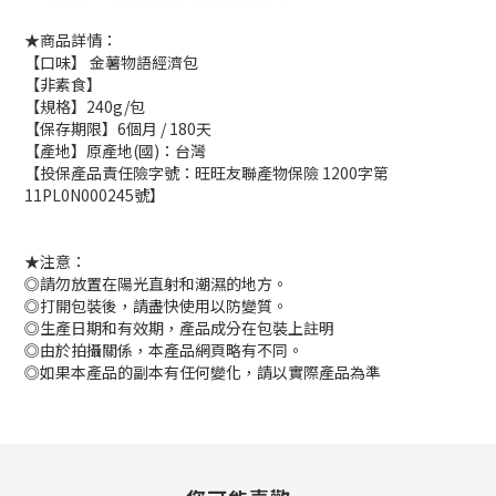
★商品詳情：
【口味】 金薯物語經濟包
【非素食】
【規格】240g/包
【保存期限】6個月 / 180天
【產地】原產地(國)：台灣
【投保產品責任險字號：旺旺友聯產物保險 1200字第
11PL0N000245號】
★注意：
◎請勿放置在陽光直射和潮濕的地方。
◎打開包裝後，請盡快使用以防變質。
◎生產日期和有效期，產品成分在包裝上註明
◎由於拍攝關係，本產品網頁略有不同。
◎如果本產品的副本有任何變化，請以實際產品為準