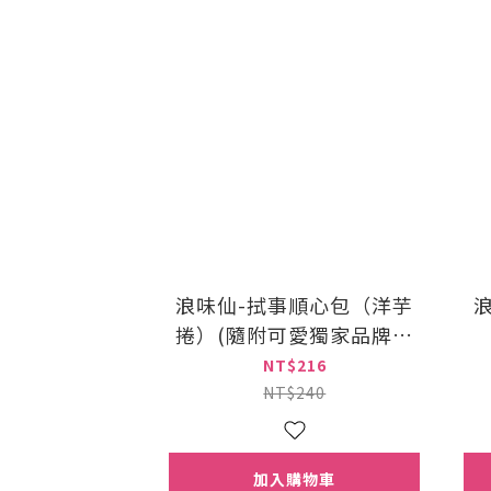
浪味仙-拭事順心包（洋芋
捲）(隨附可愛獨家品牌授
權擦手巾)
NT$216
NT$240
加入購物車