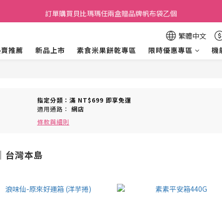
加入會員贈30元購物金，滿699元折50元，滿699即享免運費．
訂單購買貝比瑪瑪任兩盒贈品牌帆布袋乙個
加入會員贈30元購物金，滿699元折50元，滿699即享免運費．
繁體中文
熱賣推薦
新品上市
素食米果餅乾專區
限時優惠專區
機
指定分類：滿 NT$699 即享免運
適用通路：
網店
條款與細則
｜台灣本島