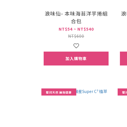
浪味仙- 本味海苔洋芋捲組
浪
合包
NT$54 ~ NT$540
NT$600
加入購物車
堅持天然 擁抱健康
堅