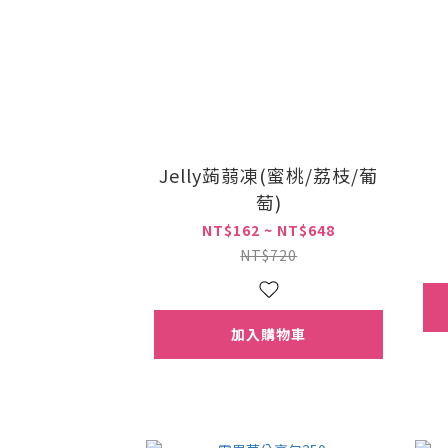
Jelly蒟蒻凍(蜜桃/荔枝/葡
萄)
NT$162 ~ NT$648
NT$720
加入購物車