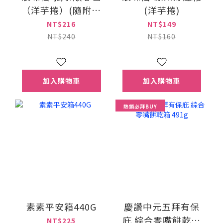
（洋芋捲）(隨附可
(洋芋捲)
愛獨家品牌授權擦
NT$216
NT$149
手巾)
NT$240
NT$160
加入購物車
加入購物車
熱銷必拜BUY
素素平安箱440G
慶讚中元五拜有保
庇 綜合零嘴餅乾箱
NT$225