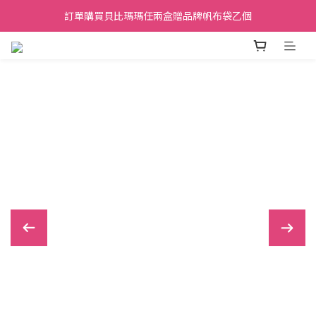
加入會員贈30元購物金，滿699元折50元，滿699即享免運費．
訂單購買貝比瑪瑪任兩盒贈品牌帆布袋乙個
加入會員贈30元購物金，滿699元折50元，滿699即享免運費．