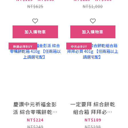
NT$625
NT$1,000
加入購物車
加入購物車
熱銷必拜BUY
中元必BUY
慶讚中元祈福金彭
一定要拜 綜合餅乾
派 綜合零嘴餅乾箱
組合箱 拜拜必買
410g 【任兩箱以上
401g 【任兩箱以上
NT$224
NT$189
請選宅配】
請選宅配】
NT$249
NT$198