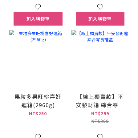
加入購物車
加入購物車
果粒多果旺桃喜好
【線上獨賣款】平
運箱(2960g)
安發財箱 綜合零食
禮盒
NT$250
NT$299
NT$399