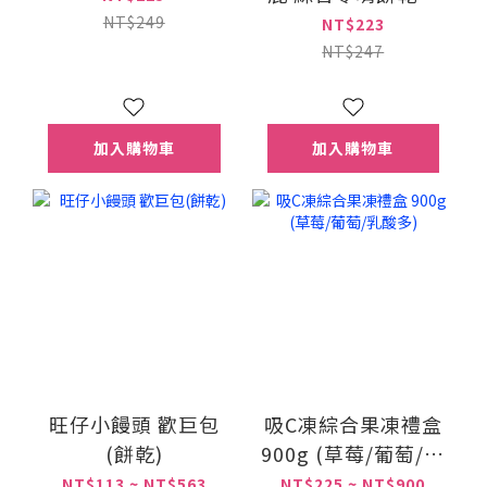
491g
NT$249
NT$223
NT$247
加入購物車
加入購物車
旺仔小饅頭 歡巨包
吸C凍綜合果凍禮盒
(餅乾)
900g (草莓/葡萄/乳
酸多)
NT$113 ~ NT$563
NT$225 ~ NT$900