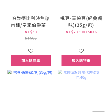
帕樂德比利時焦糖
挑豆-青豌豆(經典醬
肉桂/皇家伯爵茶煎
味)(35g/包)
捲(餅乾)
NT$53
NT$23 ~ NT$836
NT$69
加入購物車
加入購物車