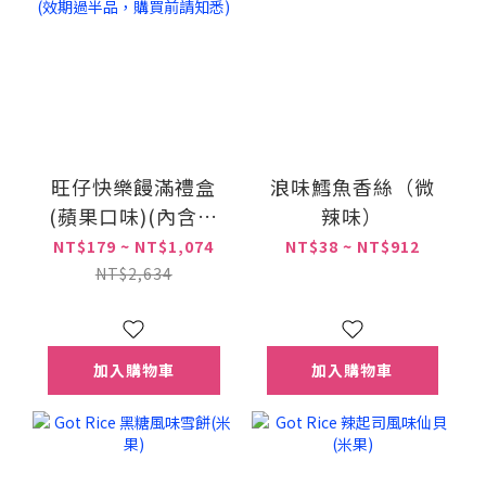
旺仔快樂饅滿禮盒
浪味鱈魚香絲（微
(蘋果口味)(內含仿
辣味）
真造型撲滿乙個)(效
NT$179 ~ NT$1,074
NT$38 ~ NT$912
期過半品，購買前
NT$2,634
請知悉)
加入購物車
加入購物車