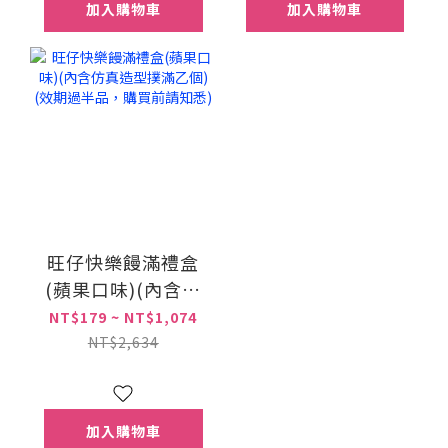
加入購物車
加入購物車
旺仔快樂饅滿禮盒
(蘋果口味)(內含仿
真造型撲滿乙個)(效
NT$179 ~ NT$1,074
期過半品，購買前
NT$2,634
請知悉)
加入購物車