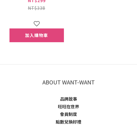
NT$299
有機嬰兒米餅 原味
NT$338
*1&菠菜口味*1 贈帆
布袋1入
加入購物車
ABOUT WANT-WANT
品牌故事
旺旺在世界
會員制度
點數兌換好禮