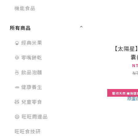
機能食品
所有商品
🍘 經典米果
【太陽星
囊(
🍪 零嘴餅乾
N
🍜 飲品泡麵
N
🥕 健康養生
堅持天然 擁抱健
🧸 兒童零食
😄 旺旺周邊品
旺旺食技研