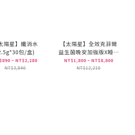
太陽星】纖消水
【太陽星】全效克菲爾
2.5g*30包/盒)
益生菌晚安加強版X睡眠
全期呵護X千中選一
$890 ~ NT$2,280
NT$1,800 ~ NT$8,800
NT$3,840
NT$12,210