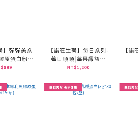
醫】彈彈美系
【諾旺生醫】每日系列-
【諾旺
棗膠原蛋白粉
莓日順順|莓果纖益菌
75g)
(90g)
T$899
NT$1,200
康
堅持天然 擁抱健康
堅持天然