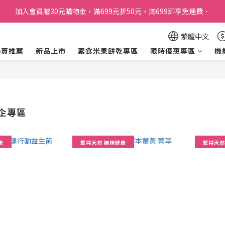
加入會員贈30元購物金，滿699元折50元，滿699即享免運費．
加入會員贈30元購物金，滿699元折50元，滿699即享免運費．
訂單購買貝比瑪瑪任兩盒贈品牌帆布袋乙個
繁體中文
加入會員贈30元購物金，滿699元折50元，滿699即享免運費．
熱賣推薦
新品上市
素食米果餅乾專區
限時優惠專區
機
企專區
康
堅持天然 擁抱健康
堅持天然