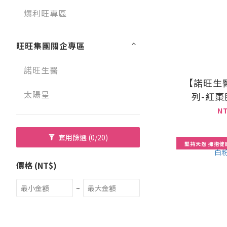
爆利旺專區
旺旺集團關企專區
諾旺生醫
【諾旺生
太陽星
列-紅
(
N
套用篩選
(0/20)
堅持天然 擁抱健
價格 (NT$)
~