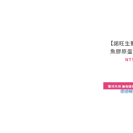
【諾旺生
魚膠原蛋白
NT
堅持天然 擁抱健