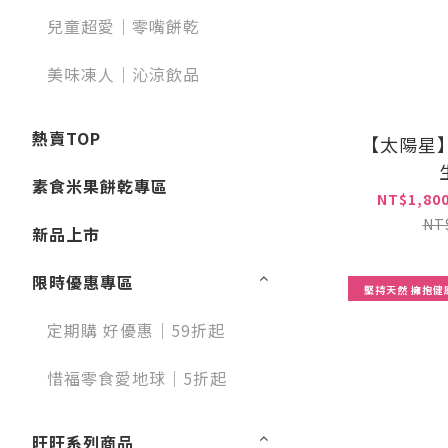
兒童超愛｜零嘴餅乾
美味凍人｜沁涼飲品
熱賣TOP
【太陽星
素食米果餅乾專區
NT$1,800
NT
新品上市
限時優惠專區
堅持天然 擁抱健
定期購 好優惠｜59折起
惜福零食愛地球｜5折起
旺旺系列商品