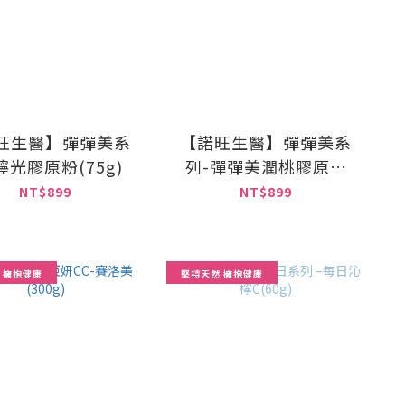
旺生醫】彈彈美系
【諾旺生醫】彈彈美系
檸光膠原粉(75g)
列-彈彈美潤桃膠原粉
(75g)
NT$899
NT$899
 擁抱健康
堅持天然 擁抱健康