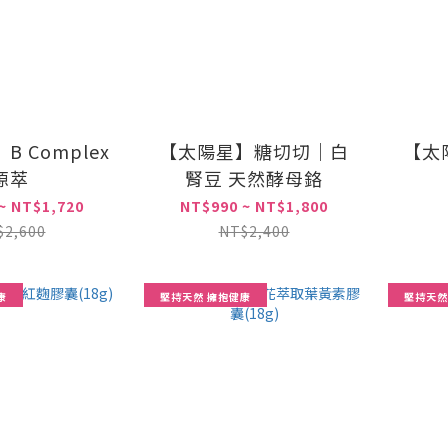
B Complex
【太陽星】糖切切｜白
【太
源萃
腎豆 天然酵母鉻
~ NT$1,720
NT$990 ~ NT$1,800
$2,600
NT$2,400
康
堅持天然 擁抱健康
堅持天然