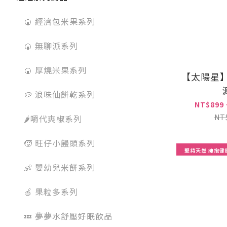
🍘 經濟包米果系列
🍘 無聊派系列
🍘 厚燒米果系列
【太陽星】 
🥔 浪味仙餅乾系列
NT$899 
NT
🌶️嚼代爽椒系列
🧒 旺仔小饅頭系列
堅持天然 擁抱健
👶 嬰幼兒米餅系列
🍎 果粒多系列
💤 夢夢水舒壓好眠飲品