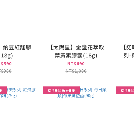
】納豆紅麴膠
【太陽星】金盞花萃取
【諾
18g)
葉黃素膠囊(18g)
列-
T$590
NT$690
T$980
NT$1,090
康
堅持天然 擁抱健康
堅持天然