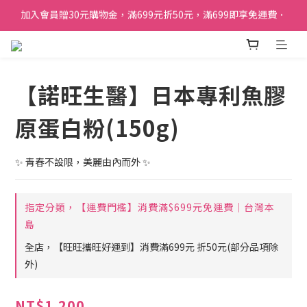
加入會員贈30元購物金，滿699元折50元，滿699即享免運費．
訂單購買貝比瑪瑪任兩盒贈品牌帆布袋乙個
加入會員贈30元購物金，滿699元折50元，滿699即享免運費．
【諾旺生醫】日本專利魚膠
原蛋白粉(150g)
✨ 青春不設限，美麗由內而外 ✨
指定分類，【運費門檻】消費滿$699元免運費｜台灣本
島
全店，【旺旺攜旺好運到】消費滿699元 折50元(部分品項除
外)
NT$1,200