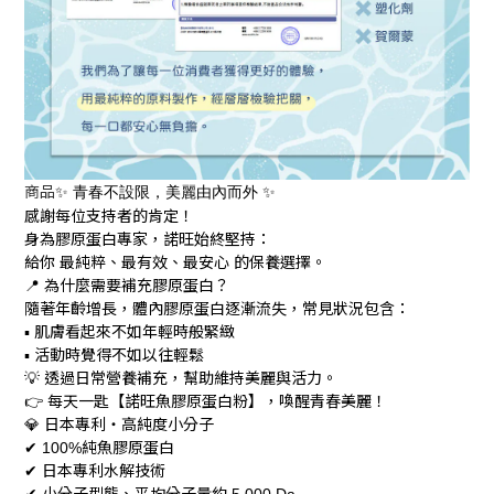
商品
✨
✨
青春不設限，美麗由內而外
感謝每位支持者的肯定！
身為膠原蛋白專家，諾旺始終堅持：
給你
最純粹、最有效、最安心
的保養選擇。
為什麼需要補充膠原蛋白？
📍
隨著年齡增長，體內膠原蛋白逐漸流失，常見狀況包含：
肌膚看起來不如年輕時般緊緻
▪
活動時覺得不如以往輕鬆
▪
透過日常營養補充，幫助維持美麗與活力。
💡
每天一匙【諾旺魚膠原蛋白粉】，喚醒青春美麗！
👉
日本專利・高純度小分子
💎
純魚膠原蛋白
✔
100%
日本專利水解技術
✔
小分子型態、平均分子量約