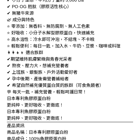
✔
5,000 Da
胜肽（膠原活性核心）
✔
PO·OG
無豬牛來源
✔
成分與特色
🌿
零添加：無香料、無防腐劑、無人工色素
⭐
好吸收：小分子水解型膠原蛋白，快速補充
⭐
高水溶性：冷水即可沖泡，不結塊、不卡喉
⭐
輕鬆便利：每日一匙，加入水、牛奶、豆漿、咖啡或料理
⭐
適合族群
👩‍👩‍👧‍👦
期望維持肌膚緊緻與青春光采者
✔
熬夜、壓力大，想補充營養者
✔
上班族、銀髮族、戶外活動愛好者
✔
孕中後期、產後需營養補給者
✔
希望自然補充優質蛋白質的族群（可食魚類者）
✔
每天一匙，補充營養，輕鬆呵護日常！
💬
日本專利魚膠原蛋白粉
更純粹、更好吸收、更徹底！
日本專利魚膠原蛋白粉
更純粹、更好吸收、更徹底！
產品資訊
商品名稱：日本專利膠原蛋白粉
商品成分：
魚膠原蛋白粉
100%