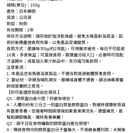
規格
單位
：
(
)
150g
產地：日本靜岡
貨源：公司貨
劑型：粉劑
有效期限：
年
2
保存方法說明：請存放於陰涼乾燥處，避免太陽直射及高溫，如
拆封後應盡速食用完畢，以免產品受潮變質。
食用方式：建議每次
約
茶匙
，可視需求補充，每日不可超過
5g(
2
)
克，多食無益；可直接食用，取適量分段入口，必要時可搭配
10
冷溫開水；或是加入果汁飲品中，充分搖勻後飲用。
注意事項：
本產品含有魚類及其製品，不適合對其過敏體質者食用。
1.
嬰幼兒、孕婦及哺乳婦女、服藥或身體不適者，請洽詢專業醫
2.
師或營養師之意見。
【你可能還想知道這些資訊
】
：膠原蛋白是什麼？好處有哪些？
Q1
：人體中約有三分之一的蛋白質是膠原蛋白，對維持健康狀態具
A
有重要意義。但隨著時間與環境因素會漸漸流失，適當補充，能
幫助調節機能、維持青春美麗！
：與平日從食物攝取的膠原蛋白差在哪裡
Q2
?
：傳統食物中的膠原蛋白分子量偏大，不易被身體利用；水解後
A