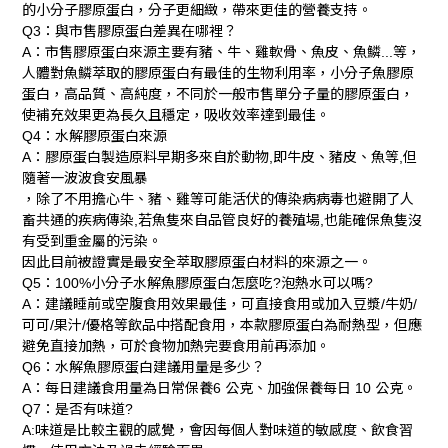
的小分子膠原蛋白，分子更細緻，帶來更佳的營養支持。
：與市售膠原蛋白差異在哪裡？
Q3
：市售膠原蛋白來源主要有豬、牛、雞軟骨、魚皮、魚鱗
等，
A
...
人體對魚鱗萃取的膠原蛋白有最佳的生物利用率，小分子魚膠原
蛋白，高品質、高純度，不同於一般市售單分子量的膠原蛋白，
使補充效果更為長久且穩定，吸收效率達到最佳。
：水解膠原蛋白來源
Q4
：膠原蛋白製造原料早期多來自於動物
即牛皮、豬皮、魚等
但
A
,
,
隨著一波波食安風暴
，除了不用擔心牛、豬、雞等可能活伏的傳染病病毒也避開了人
畜共通的疾病傳染
若魚隻來自品管良好的養殖場
也能確保魚隻沒
,
,
有受到重金屬的污染。
因此目前被證實是最安全萃取膠原蛋白材料的來源之一。
：
小分子水解魚膠原蛋白怎麼吃
泡熱水可以嗎
Q5
100%
?
?
：建議睡前或空腹食用效果最佳，可直接食用或加入豆漿
牛奶
A
/
/
可可
果汁
優格等飲品中搭配食用，本款膠原蛋白為耐熱型，但應
/
/
避免直接加熱，可於食物加熱完要食用前再添加。
：水解魚膠原蛋白建議用量是多少？
Q6
：每日建議食用量為日常保養
公克、加強保養每日
公克。
A
6
10
：是否有味道
Q7
?
味道是比較主觀的感覺，會因每個人對味道的敏感度、飲食習
A: