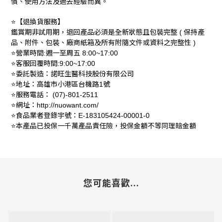
慣、使用方法及過去經驗而異。
【退換貨服務】
⭐️
鑑賞期非試用期，退回產品必須是全新狀態且包裝完整
保持產
(
品、附件、包裝、廠商紙箱及所有附隨文件或資料之完整性
)
營業時間
週一至周五
⭐️
:
8:00~17:00
客服回覆時間
⭐️
:9:00~17:00
委託製造：諾旺生醫科技股份有限公司
⭐️
地址：高雄市小港區台機路
號
⭐️
1
服務電話：
⭐️
(07)-801-2511
網址：
⭐️
http://nuowant.com/
食品業者登錄宇號：
⭐️
E-183105424-00001-0
本產品已投保一千萬產品責任險，投保金額不等同理賠金額
⭐️
您可能喜歡...