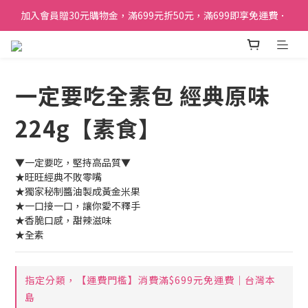
加入會員贈30元購物金，滿699元折50元，滿699即享免運費．
加入會員贈30元購物金，滿699元折50元，滿699即享免運費．
訂單購買貝比瑪瑪任兩盒贈品牌帆布袋乙個
加入會員贈30元購物金，滿699元折50元，滿699即享免運費．
一定要吃全素包 經典原味
224g【素食】
▼一定要吃，堅持高品質▼
★旺旺經典不敗零嘴
★獨家秘制醬油製成黃金米果
★一口接一口，讓你愛不釋手
★香脆口感，甜辣滋味
★全素
指定分類，【運費門檻】消費滿$699元免運費｜台灣本
島