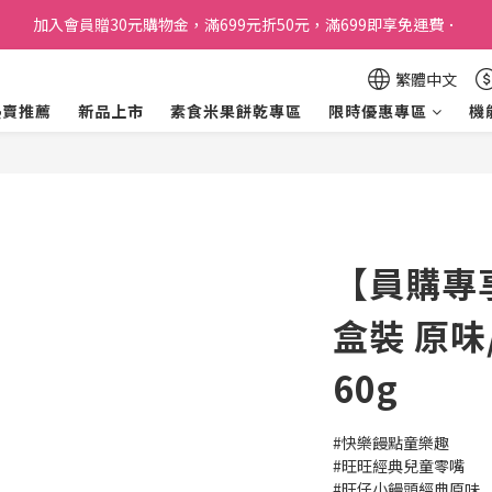
加入會員贈30元購物金，滿699元折50元，滿699即享免運費．
訂單購買貝比瑪瑪任兩盒贈品牌帆布袋乙個
加入會員贈30元購物金，滿699元折50元，滿699即享免運費．
繁體中文
熱賣推薦
新品上市
素食米果餅乾專區
限時優惠專區
機
【員購專
盒裝 原味
60g
#快樂饅點童樂趣
#旺旺經典兒童零嘴
#旺仔小饅頭經典原味