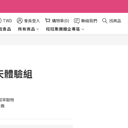
TWD
會員登入
購物車(0)
聯絡我們
找商品
能食品
所有商品
旺旺集團關企專區
立即購買
天體驗組
甘菊萃取物
負擔