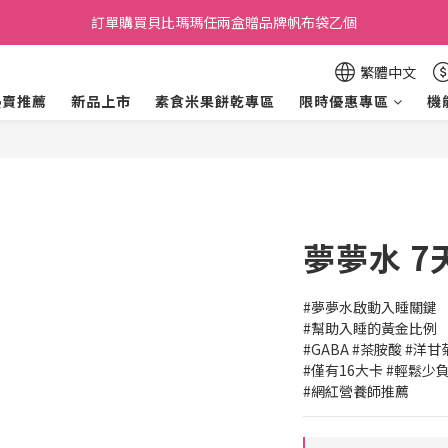
加入會員贈30元購物金，滿699元折50元，滿699即享免運費．
訂單購買貝比瑪瑪任兩盒贈品牌帆布袋乙個
加入會員贈30元購物金，滿699元折50元，滿699即享免運費．
繁體中文
熱賣推薦
新品上市
素食米果餅乾專區
限時優惠專區
機
夢夢水 7
#夢夢水啟動入睡關鍵
#幫助入睡的黃金比例
#GABA #茶胺酸 #洋
#僅有16大卡 #輕鬆少
#網紅營養師推薦