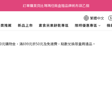
加入會員贈30元購物金，滿699元折50元，滿699即享免運費．
訂單購買貝比瑪瑪任兩盒贈品牌帆布袋乙個
加入會員贈30元購物金，滿699元折50元，滿699即享免運費．
繁體中文
熱賣推薦
新品上市
素食米果餅乾專區
限時優惠專區
機