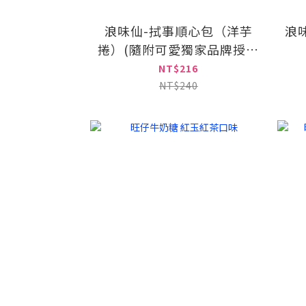
浪味仙-拭事順心包（洋芋
浪
捲）(隨附可愛獨家品牌授權
擦手巾)
NT$216
NT$240