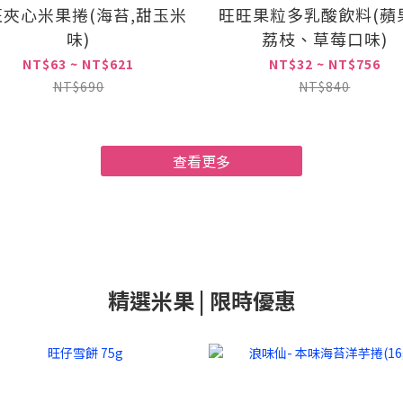
旺夾心米果捲(海苔,甜玉米
旺旺果粒多乳酸飲料(蘋
味)
荔枝、草莓口味)
NT$63 ~ NT$621
NT$32 ~ NT$756
NT$690
NT$840
查看更多
精選米果 | 限時優惠