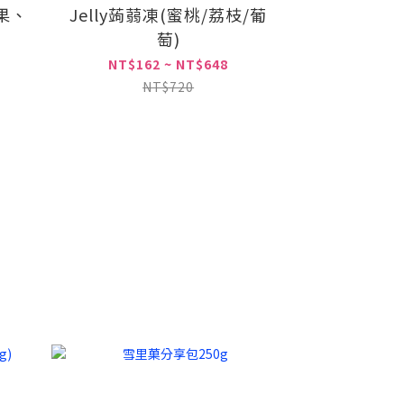
果、
Jelly蒟蒻凍(蜜桃/荔枝/葡
萄)
NT$162 ~ NT$648
NT$720