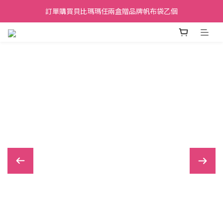
加入會員贈30元購物金，滿699元折50元，滿699即享免運費．
訂單購買貝比瑪瑪任兩盒贈品牌帆布袋乙個
加入會員贈30元購物金，滿699元折50元，滿699即享免運費．