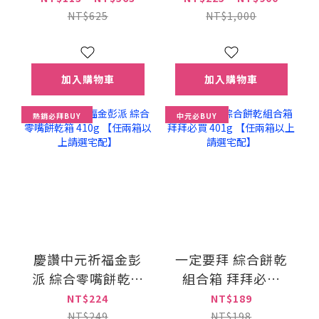
NT$625
NT$1,000
加入購物車
加入購物車
熱銷必拜BUY
中元必BUY
慶讚中元祈福金彭
一定要拜 綜合餅乾
派 綜合零嘴餅乾箱
組合箱 拜拜必買
410g 【任兩箱以上
401g 【任兩箱以上
NT$224
NT$189
請選宅配】
請選宅配】
NT$249
NT$198