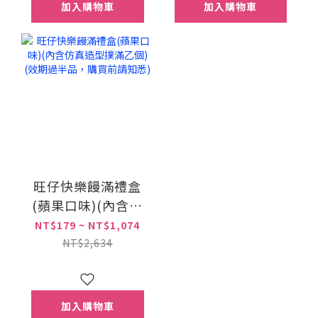
加入購物車
加入購物車
旺仔快樂饅滿禮盒
(蘋果口味)(內含仿
真造型撲滿乙個)(效
NT$179 ~ NT$1,074
期過半品，購買前
NT$2,634
請知悉)
加入購物車