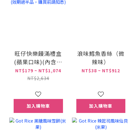
旺仔快樂饅滿禮盒
浪味鱈魚香絲（微
(蘋果口味)(內含仿
辣味）
真造型撲滿乙個)(效
NT$179 ~ NT$1,074
NT$38 ~ NT$912
期過半品，購買前
NT$2,634
請知悉)
加入購物車
加入購物車