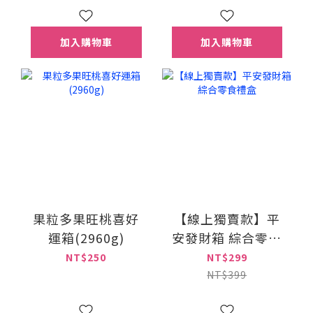
加入購物車
加入購物車
果粒多果旺桃喜好
【線上獨賣款】平
運箱(2960g)
安發財箱 綜合零食
禮盒
NT$250
NT$299
NT$399