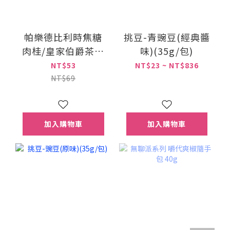
帕樂德比利時焦糖
挑豆-青豌豆(經典醬
肉桂/皇家伯爵茶煎
味)(35g/包)
捲(餅乾)
NT$53
NT$23 ~ NT$836
NT$69
加入購物車
加入購物車