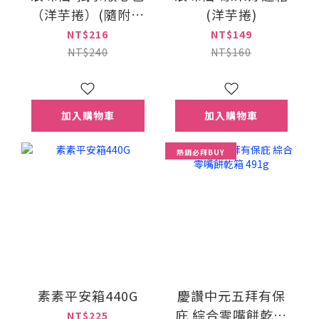
（洋芋捲）(隨附可
(洋芋捲)
愛獨家品牌授權擦
NT$216
NT$149
手巾)
NT$240
NT$160
加入購物車
加入購物車
熱銷必拜BUY
素素平安箱440G
慶讚中元五拜有保
庇 綜合零嘴餅乾箱
NT$225