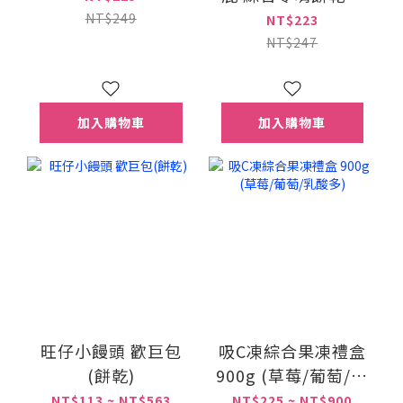
491g
NT$249
NT$223
NT$247
加入購物車
加入購物車
旺仔小饅頭 歡巨包
吸C凍綜合果凍禮盒
(餅乾)
900g (草莓/葡萄/乳
酸多)
NT$113 ~ NT$563
NT$225 ~ NT$900